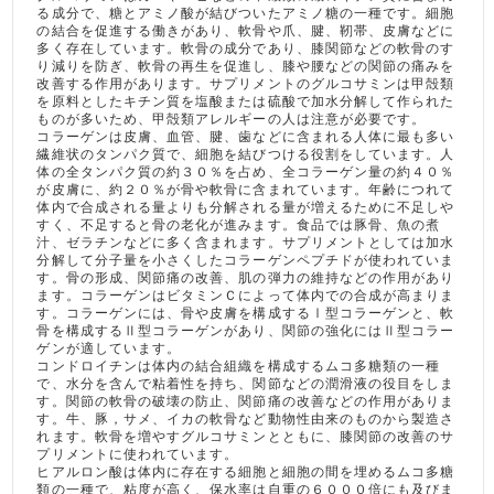
る成分で、糖とアミノ酸が結びついたアミノ糖の一種です。細胞
の結合を促進する働きがあり、軟骨や爪、腱、靭帯、皮膚などに
多く存在しています。軟骨の成分であり、膝関節などの軟骨のす
り減りを防ぎ、軟骨の再生を促進し、膝や腰などの関節の痛みを
改善する作用があります。サプリメントのグルコサミンは甲殻類
を原料としたキチン質を塩酸または硫酸で加水分解して作られた
ものが多いため、甲殻類アレルギーの人は注意が必要です。
コラーゲンは皮膚、血管、腱、歯などに含まれる人体に最も多い
繊維状のタンパク質で、細胞を結びつける役割をしています。人
体の全タンパク質の約３０％を占め、全コラーゲン量の約４０％
が皮膚に、約２０％が骨や軟骨に含まれています。年齢につれて
体内で合成される量よりも分解される量が増えるために不足しや
すく、不足すると骨の老化が進みます。食品では豚骨、魚の煮
汁、ゼラチンなどに多く含まれます。サプリメントとしては加水
分解して分子量を小さくしたコラーゲンペプチドが使われていま
す。骨の形成、関節痛の改善、肌の弾力の維持などの作用があり
ます。コラーゲンはビタミンＣによって体内での合成が高まりま
す。コラーゲンには、骨や皮膚を構成するⅠ型コラーゲンと、軟
骨を構成するⅡ型コラーゲンがあり、関節の強化にはⅡ型コラー
ゲンが適しています。
コンドロイチンは体内の結合組織を構成するムコ多糖類の一種
で、水分を含んで粘着性を持ち、関節などの潤滑液の役目をしま
す。関節の軟骨の破壊の防止、関節痛の改善などの作用がありま
す。牛、豚，サメ、イカの軟骨など動物性由来のものから製造さ
れます。軟骨を増やすグルコサミンとともに、膝関節の改善のサ
プリメントに使われています。
ヒアルロン酸は体内に存在する細胞と細胞の間を埋めるムコ多糖
類の一種で、粘度が高く、保水率は自重の６０００倍にも及びま