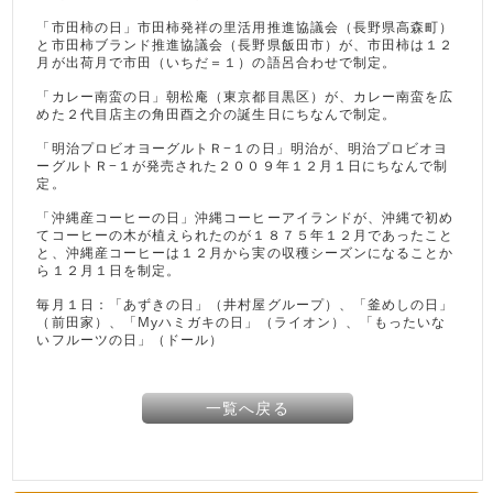
「市田柿の日」市田柿発祥の里活用推進協議会（長野県高森町）
と市田柿ブランド推進協議会（長野県飯田市）が、市田柿は１２
月が出荷月で市田（いちだ＝１）の語呂合わせで制定。
「カレー南蛮の日」朝松庵（東京都目黒区）が、カレー南蛮を広
めた２代目店主の角田酉之介の誕生日にちなんで制定。
「明治プロビオヨーグルトＲ−１の日」明治が、明治プロビオヨ
ーグルトＲ−１が発売された２００９年１２月１日にちなんで制
定。
「沖縄産コーヒーの日」沖縄コーヒーアイランドが、沖縄で初め
てコーヒーの木が植えられたのが１８７５年１２月であったこと
と、沖縄産コーヒーは１２月から実の収穫シーズンになることか
ら１２月１日を制定。
毎月１日：「あずきの日」（井村屋グループ）、「釜めしの日」
（前田家）、「Myハミガキの日」（ライオン）、「もったいな
いフルーツの日」（ドール）
一覧へ戻る