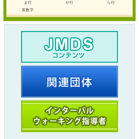
ま行
や行
ら行
英数字