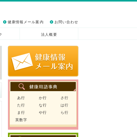
健康情報メール案内
お問い合わせ
ク
法人概要
あ行
か行
さ行
た行
な行
は行
ま行
や行
ら行
英数字