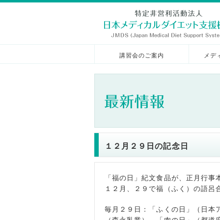
講習会のご案内
メデ
１２月２９日の記念日
「福の日」紀文食品が、正月行事
１２月、２９で福（ふく）の語呂
毎月２９日：「ふくの日」（日本ア
（森永乳業）、「肉の日」（都道