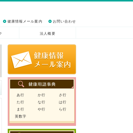
健康情報メール案内
お問い合わせ
ク
法人概要
あ行
か行
さ行
た行
な行
は行
ま行
や行
ら行
英数字