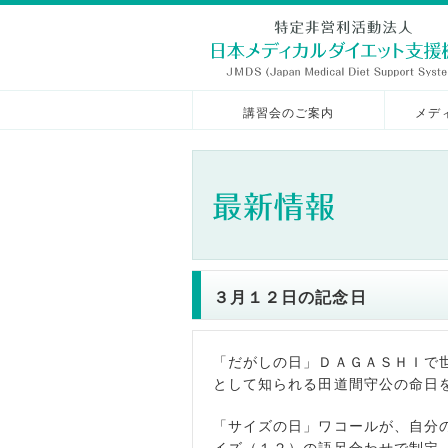
講習会のご案内
メデ
３月１２日の記念日
「だがしの日」ＤＡＧＡＳＨＩで
として知られる田道間守公の命日
「サイズの日」ワコールが、自分
イズ（１２）の語呂合わせで制定