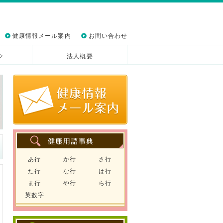
健康情報メール案内
お問い合わせ
ク
法人概要
あ行
か行
さ行
た行
な行
は行
ま行
や行
ら行
英数字