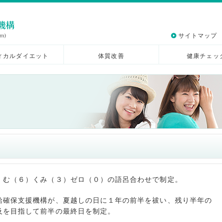
サイトマップ
ィカルダイエット
体質改善
健康チェッ
、む（６）くみ（３）ゼロ（０）の語呂合わせで制定。
給確保支援機構が、夏越しの日に１年の前半を祓い、残り半年の
及を目指して前半の最終日を制定。