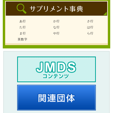
あ行
か行
さ行
た行
な行
は行
ま行
や行
ら行
英数字