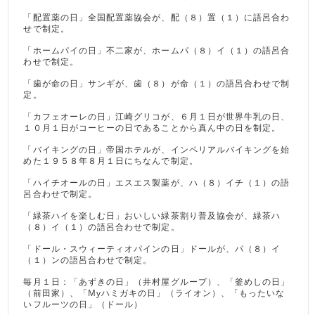
「配置薬の日」全国配置薬協会が、配（８）置（１）に語呂合わ
せで制定。
「ホームパイの日」不二家が、ホームパ（８）イ（１）の語呂合
わせで制定。
「歯が命の日」サンギが、歯（８）が命（１）の語呂合わせで制
定。
「カフェオーレの日」江崎グリコが、６月１日が世界牛乳の日、
１０月１日がコーヒーの日であることから真ん中の日を制定。
「バイキングの日」帝国ホテルが、インペリアルバイキングを始
めた１９５８年８月１日にちなんで制定。
「ハイチオールの日」エスエス製薬が、ハ（８）イチ（１）の語
呂合わせで制定。
「緑茶ハイを楽しむ日」おいしい緑茶割り普及協会が、緑茶ハ
（８）イ（１）の語呂合わせで制定。
「ドール・スウィーティオパインの日」ドールが、パ（８）イ
（１）ンの語呂合わせで制定。
毎月１日：「あずきの日」（井村屋グループ）、「釜めしの日」
（前田家）、「Myハミガキの日」（ライオン）、「もったいな
いフルーツの日」（ドール）