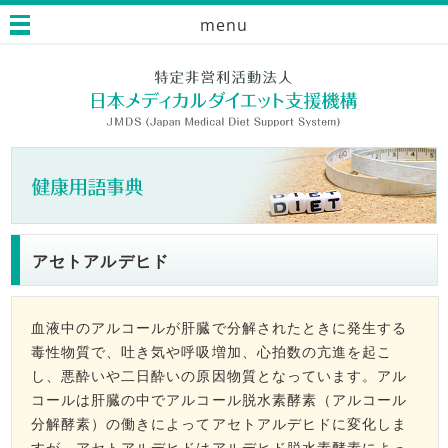
menu
アセトアルデヒド
血液中のアルコールが肝臓で分解されたときに発生する
毒性物質で、吐き気や呼吸増加、心拍数の亢進を起こ
し、悪酔いや二日酔いの原因物質となっています。アル
コールは肝臓の中でアルコール脱水素酵素（アルコール
分解酵素）の働きによってアセトアルデヒドに変化しま
すが、アセトアルデヒドはアルデヒド脱水素酵素によっ