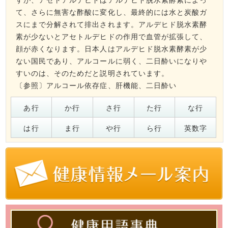
て、さらに無害な酢酸に変化し、最終的には水と炭酸ガ
スにまで分解されて排出されます。アルデヒド脱水素酵
素が少ないとアセトルデヒドの作用で血管が拡張して、
顔が赤くなります。日本人はアルデヒド脱水素酵素が少
ない国民であり、アルコールに弱く、二日酔いになりや
すいのは、そのためだと説明されています。
〔参照〕
アルコール依存症
、
肝機能
、
二日酔い
あ行
か行
さ行
た行
な行
は行
ま行
や行
ら行
英数字