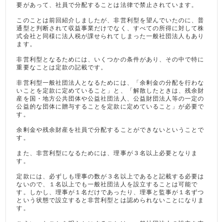
要があって、社員で分配することは法律で禁止されています。
このことは前回紹介しましたが、非営利型を望んでいたのに、普
通型と判断されて収益事業だけでなく、すべての所得に対して株
式会社と同様に法人税が課せられてしまった一般社団法人もあり
ます。
非営利型となるためには、いくつかの条件があり、その中で特に
重要なことは定款の記載です。
非営利型一般社団法人となるためには、「余剰金の分配を行わな
いことを定款に定めていること」と、「解散したときは、残余財
産を国・地方公共団体や公益社団法人、公益財団法人等の一定の
公益的な団体に贈与することを定款に定めていること」が必要で
す。
余剰金や残余財産を社員で分配することができないということで
す。
また、非営利型になるためには、理事が３名以上必要となりま
す。
定款には、必ずしも理事の数が３名以上であると記載する必要は
ないので、１名以上でも一般社団法人を設立することは可能で
す。しかし、理事が１名だけであったり、理事と監事が１名ずつ
という状態で設立すると非営利型とは認められないことになりま
す。