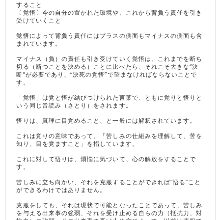
すること
〔覚悟〕今の自分の置かれた環境や、これから背負う責任を引き
受けていくこと
覚悟によって背負う責任にはプラスの側面もマイナスの側面も含
まれています。
マイナス（負）の責任も引き受けていく覚悟は、これまでを断ち
切る（断つことを決める）ことに比べたら、それこそ大きな“決
断”が必要であり、“決死の覚悟”で望まなければならないことで
す。
「覚悟」は覚と悟が結びつけられた言葉で、ともに覚りと悟りと
いう同じ音読み（さとり）をされます。
悟りは、真理に目覚めること、と一般には解釈されています。
これは覚りの意味であって、「苦しみの仕組みを理解して、苦を
知り、目を覚ますこと」を指しています。
これに対して悟りは、煩悩に気づいて、心の解放をすることで
す。
苦しみに立ち向かい、それを克服することができれば“悟る”こと
ができるわけではありません。
克服をしても、それは現状で可能となったことであって、苦しみ
を与える出来事の強弱、それを受け止める自らの力（抵抗力、対