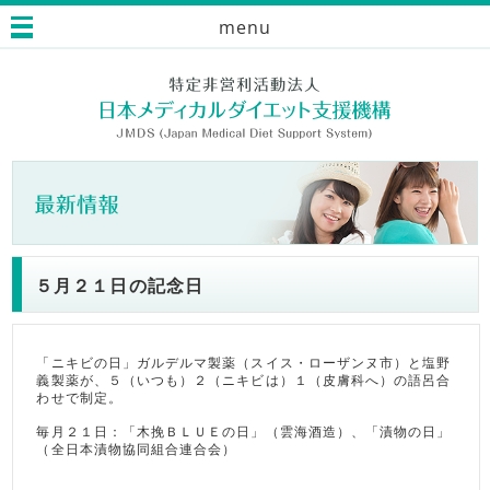
menu
５月２１日の記念日
「ニキビの日」ガルデルマ製薬（スイス・ローザンヌ市）と塩野
義製薬が、５（いつも）２（ニキビは）１（皮膚科へ）の語呂合
わせで制定。
毎月２１日：「木挽ＢＬＵＥの日」（雲海酒造）、「漬物の日」
（全日本漬物協同組合連合会）