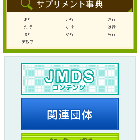
あ行
か行
さ行
た行
な行
は行
ま行
や行
ら行
英数字