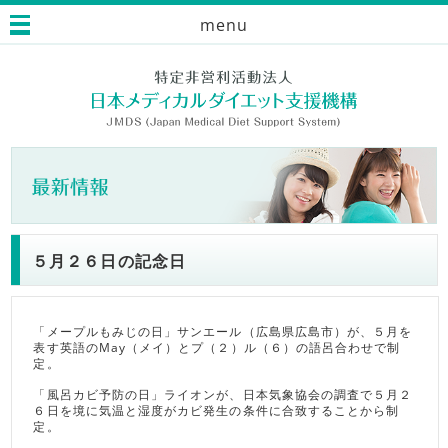
menu
５月２６日の記念日
「メープルもみじの日」サンエール（広島県広島市）が、５月を
表す英語のMay（メイ）とプ（２）ル（６）の語呂合わせで制
定。
「風呂カビ予防の日」ライオンが、日本気象協会の調査で５月２
６日を境に気温と湿度がカビ発生の条件に合致することから制
定。