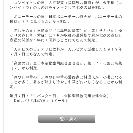
「コンペイトウの日」入江製菓（福岡県八幡市）が、金平糖（コ
ンペイトウ）の天の川をイメージして七夕の日を制定。
「ポニーテールの日」日本ポニーテール協会が、ポニーテールの
横顔が７７に見えることから制定。
「赤しその日」三島食品（広島県広島市）が、赤しそふりかけゆ
かりの赤しそ（紫蘇）は７月が収穫の最盛期で蘇が七夕の織姫と
彦星の関係が１年に１回蘇ることにちなんで制定。
「カルピスの日」アサヒ飲料が、カルピスが誕生した１９１９年
７月７日にちなんで制定。
「高菜の日」全日本漬物協同組合連合会が、菜（７）っ葉と高菜
（７）から制定。
「冷やし中華の日」冷やし中華の愛好家と料理人が、小暑となる
ことが多く、暑さが始まり冷やし中華がおいしくなることから制
定。
毎月７日：「生パスタの日」（全国製麺協同組合連合会）、
「Doleバナ活動の日」（ドール）
一覧へ戻る