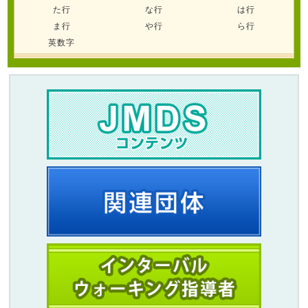
た行
な行
は行
ま行
や行
ら行
英数字