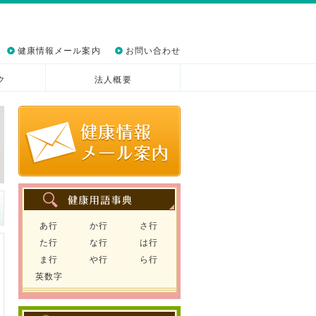
健康情報メール案内
お問い合わせ
ク
法人概要
あ行
か行
さ行
た行
な行
は行
ま行
や行
ら行
英数字