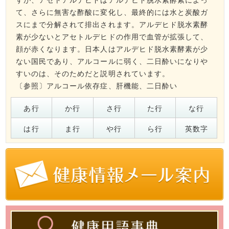
て、さらに無害な酢酸に変化し、最終的には水と炭酸ガ
スにまで分解されて排出されます。アルデヒド脱水素酵
素が少ないとアセトルデヒドの作用で血管が拡張して、
顔が赤くなります。日本人はアルデヒド脱水素酵素が少
ない国民であり、アルコールに弱く、二日酔いになりや
すいのは、そのためだと説明されています。
〔参照〕
アルコール依存症
、
肝機能
、
二日酔い
あ行
か行
さ行
た行
な行
は行
ま行
や行
ら行
英数字