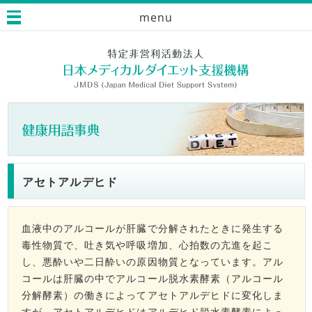
menu
アセトアルデヒド
血液中のアルコールが肝臓で分解されたときに発生する
毒性物質で、吐き気や呼吸増加、心拍数の亢進を起こ
し、悪酔いや二日酔いの原因物質となっています。アル
コールは肝臓の中でアルコール脱水素酵素（アルコール
分解酵素）の働きによってアセトアルデヒドに変化しま
すが、アセトアルデヒドはアルデヒド脱水素酵素によっ