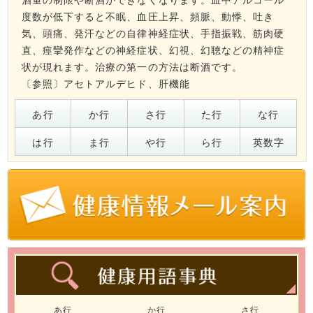
度数が低下すると不眠、血圧上昇、頻脈、動悸、吐き
気、頭痛、発汗などの自律神経症状、手指振戦、筋肉硬
直、痙攣発作などの神経症状、幻視、幻聴などの精神症
状が現れます。治療の第一の方法は断酒です。
〔参照〕
アセトアルデヒド
、
肝機能
あ行
か行
さ行
た行
な行
は行
ま行
や行
ら行
英数字
あ行
か行
さ行